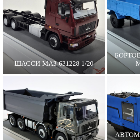
БОРТО
ШАССИ МАЗ-631228 1/20
М
АВТОМ