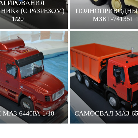
АГИРОВАНИЯ
НИК» (С РАЗРЕЗОМ)
ПОЛНОПРИВОДНЫЙ
1/20
МЗКТ-741351 1
 МАЗ-6440РА 1/18
САМОСВАЛ МАЗ-650