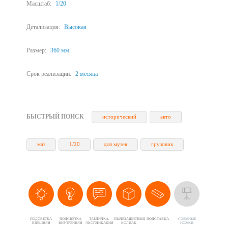
Масштаб:
1/20
Детализация:
Высокая
Размер:
360 мм
Срок реализации:
2 месяца
БЫСТРЫЙ ПОИСК
исторический
авто
маз
1/20
для музея
грузовик
ПОДСВЕТКА
ПОДСВЕТКА
ТАБЛИЧКА,
ПЫЛЕЗАЩИТНЫЙ
ПОДСТАВКА
CЪЕМНЫЕ
ВНЕШНЯЯ
ВНУТРЕННЯЯ
ЭКСПЛИКАЦИЯ
КОЛПАК
НОЖКИ