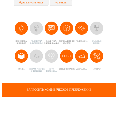
буровая установка
уралмаш
ПОДСВЕТКА
ПОДСВЕТКА
ТАБЛИЧКА,
ПЫЛЕЗАЩИТНЫЙ
ПОДСТАВКА
CЪЕМНЫЕ
ВНЕШНЯЯ
ВНУТРЕННЯЯ
ЭКСПЛИКАЦИЯ
КОЛПАК
НОЖКИ
LOGO
ТУМБА
ДИНАМИЧЕСКИЕ
КОФР,
БРЕНДИРОВАНИЕ
ДОСТАВКА
МОНТАЖ
ЭЛЕМЕНТЫ
УПАКОВКА
ЗАПРОСИТЬ КОММЕРЧЕСКОЕ ПРЕДЛОЖЕНИЕ