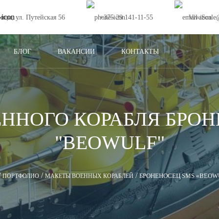
ищи, ул. Путейская 56
+375 29 141-11-55
VivaScale
БЛОГ
ВАКАНСИИ
КОНТАКТЫ
ННОГО КОРАБЛЯ БРО
"BEOWULF"
/
/
/
БРОНЕНОСЕЦ SMS «BEOWU
ПОРТФОЛИО
МАКЕТЫ ВОЕННЫХ КОРАБЛЕЙ