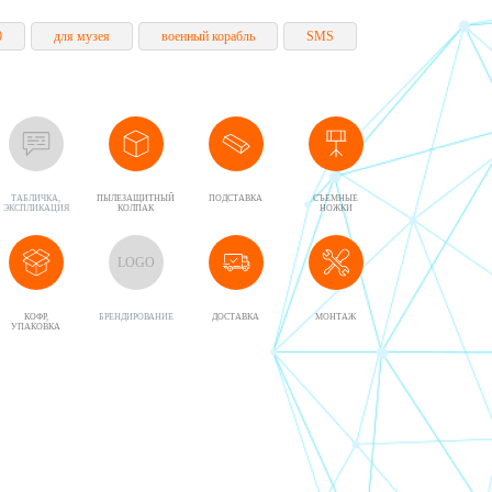
0
для музея
военный корабль
SMS
ТАБЛИЧКА,
ПЫЛЕЗАЩИТНЫЙ
ПОДСТАВКА
CЪЕМНЫЕ
ЭКСПЛИКАЦИЯ
КОЛПАК
НОЖКИ
LOGO
КОФР,
БРЕНДИРОВАНИЕ
ДОСТАВКА
МОНТАЖ
УПАКОВКА