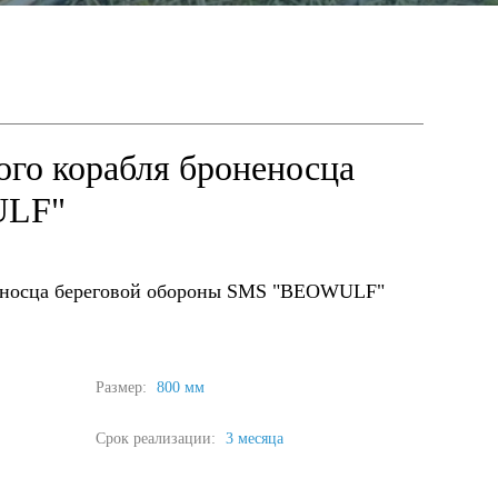
ого корабля броненосца
ULF"
еносца береговой обороны SMS "BEOWULF"
Размер:
800 мм
Срок реализации:
3 месяца