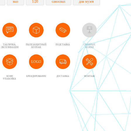
маз
1/20
самосвал
для музея
ТАБЛИЧКА,
ПЫЛЕЗАЩИТНЫЙ
ПОДСТАВКА
CЪЕМНЫЕ
ЭКСПЛИКАЦИЯ
КОЛПАК
НОЖКИ
LOGO
КОФР,
БРЕНДИРОВАНИЕ
ДОСТАВКА
МОНТАЖ
УПАКОВКА