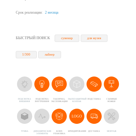
Срок реализации:
2 месяца
БЫСТРЫЙ ПОИСК
сувенир
для музея
1/300
лайнер
ПОДСВЕТКА
ПОДСВЕТКА
ТАБЛИЧКА,
ПЫЛЕЗАЩИТНЫЙ
ПОДСТАВКА
CЪЕМНЫЕ
ВНЕШНЯЯ
ВНУТРЕННЯЯ
ЭКСПЛИКАЦИЯ
КОЛПАК
НОЖКИ
LOGO
ТУМБА
ДИНАМИЧЕСКИЕ
КОФР,
БРЕНДИРОВАНИЕ
ДОСТАВКА
МОНТАЖ
ЭЛЕМЕНТЫ
УПАКОВКА