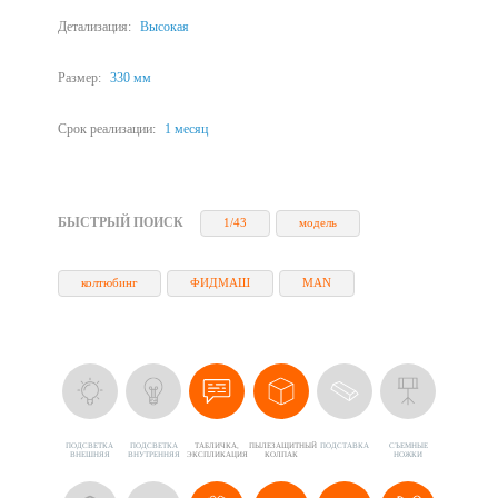
Детализация:
Высокая
Размер:
330 мм
Срок реализации:
1 месяц
БЫСТРЫЙ ПОИСК
1/43
модель
колтюбинг
ФИДМАШ
MAN
ПОДСВЕТКА
ПОДСВЕТКА
ТАБЛИЧКА,
ПЫЛЕЗАЩИТНЫЙ
ПОДСТАВКА
CЪЕМНЫЕ
ВНЕШНЯЯ
ВНУТРЕННЯЯ
ЭКСПЛИКАЦИЯ
КОЛПАК
НОЖКИ