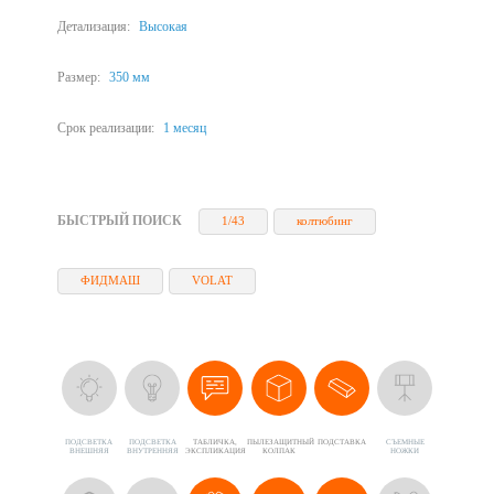
Детализация:
Высокая
Размер:
350 мм
Срок реализации:
1 месяц
БЫСТРЫЙ ПОИСК
1/43
колтюбинг
ФИДМАШ
VOLAT
ПОДСВЕТКА
ПОДСВЕТКА
ТАБЛИЧКА,
ПЫЛЕЗАЩИТНЫЙ
ПОДСТАВКА
CЪЕМНЫЕ
ВНЕШНЯЯ
ВНУТРЕННЯЯ
ЭКСПЛИКАЦИЯ
КОЛПАК
НОЖКИ